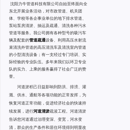
沈阳力牛管道科技有限公司自始至终面向全
东北开展业务活动，对市政管道、机关团
体、学校等各企事业单位的地下排水管道、
泵站泵房清淤、抽运及疏通、清洗各种污水
管道等服务。我公司拥有各种型号的吸污车
辆及配套的
管道疏通
设备、利用高压水射流
束清洗外管道的高压清洗车及清洗室内管道
的小型清洗设备；有一支经过专门培训、实
际经验的专业队伍。多年来我们以环卫专业
队的实力、上乘的服务赢得了社会广泛的赞
誉。
河道淤积己日益影响到防洪、排涝、灌
溉、供水、通航等各项功能的正常发挥，为
恢复河道正常功能，促进经济社会的快速持
续发展，进行
河道清淤
疏浚工程。河道清淤
告诉您河道通过治理变深、变宽，河水变
清，群众的生产条件和居住环境得到明显改