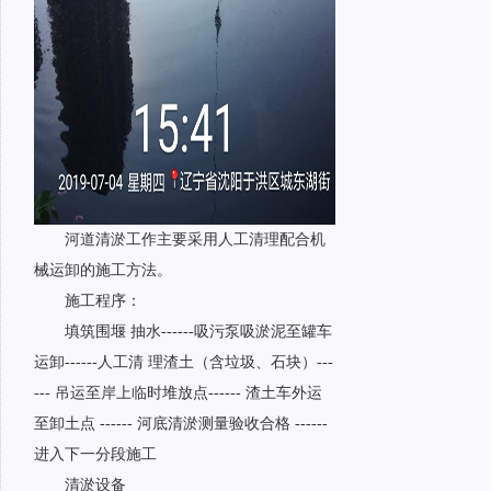
河道清淤工作主要采用人工清理配合机
械运卸的施工方法。
施工程序：
填筑围堰 抽水------吸污泵吸淤泥至罐车
运卸------人工清 理渣土（含垃圾、石块）---
--- 吊运至岸上临时堆放点------ 渣土车外运
至卸土点 ------ 河底清淤测量验收合格 ------
进入下一分段施工
清淤设备